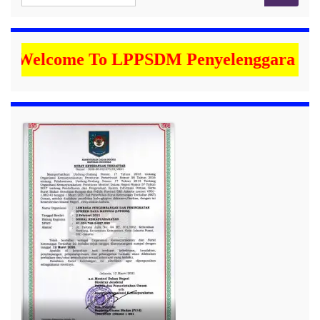
Welcome To LPPSDM Penyelenggara Kegiata