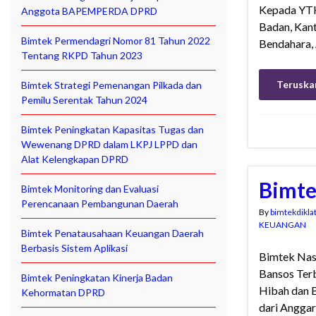
Kepada YTH,
Anggota BAPEMPERDA DPRD
Badan, Kant
Bimtek Permendagri Nomor 81 Tahun 2022
Bendahara, 
Tentang RKPD Tahun 2023
Teruska
Bimtek Strategi Pemenangan Pilkada dan
Pemilu Serentak Tahun 2024
Bimtek Peningkatan Kapasitas Tugas dan
Wewenang DPRD dalam LKPJ LPPD dan
Alat Kelengkapan DPRD
Bimte
Bimtek Monitoring dan Evaluasi
Perencanaan Pembangunan Daerah
By
bimtekdikla
KEUANGAN
Bimtek Penatausahaan Keuangan Daerah
Berbasis Sistem Aplikasi
Bimtek Nas
Bansos Ter
Bimtek Peningkatan Kinerja Badan
Hibah dan 
Kehormatan DPRD
dari Anggar