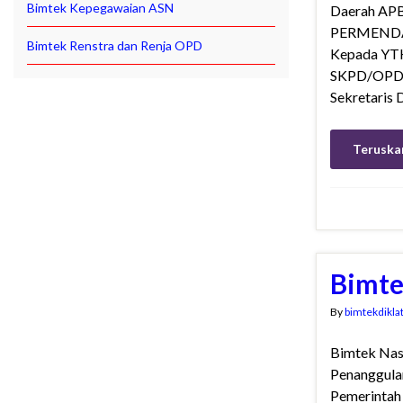
Bimtek Kepegawaian ASN
Daerah APB
PERMENDAG
Bimtek Renstra dan Renja OPD
Kepada YTH,
SKPD/OPD, 
Sekretaris 
Teruska
Bimte
By
bimtekdikla
Bimtek Nas
Penanggula
Pemerintah