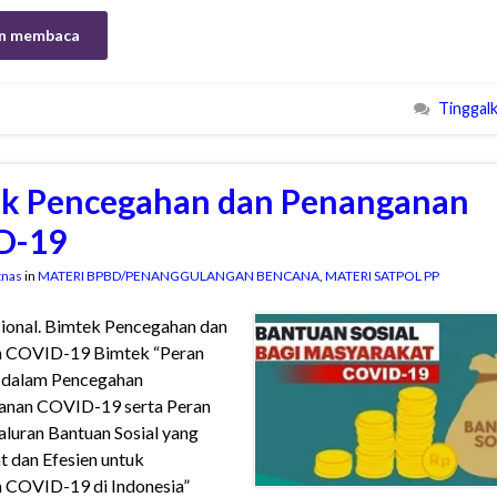
n membaca
Tinggal
k Pencegahan dan Penanganan
D-19
tnas
in
MATERI BPBD/PENANGGULANGAN BENCANA
,
MATERI SATPOL PP
ional. Bimtek Pencegahan dan
 COVID-19 Bimtek “Peran
 dalam Pencegahan
anan COVID-19 serta Peran
luran Bantuan Sosial yang
t dan Efesien untuk
 COVID-19 di Indonesia”