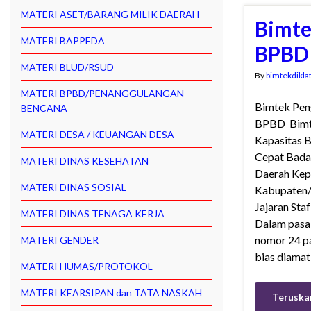
MATERI ASET/BARANG MILIK DAERAH
Bimte
MATERI BAPPEDA
BPB
MATERI BLUD/RSUD
By
bimtekdikla
MATERI BPBD/PENANGGULANGAN
Bimtek Pen
BENCANA
BPBD Bimte
MATERI DESA / KEUANGAN DESA
Kapasitas 
Cepat Bada
MATERI DINAS KESEHATAN
Daerah Kep
MATERI DINAS SOSIAL
Kabupaten/ 
Jajaran Sta
MATERI DINAS TENAGA KERJA
Dalam pasal
nomor 24 p
MATERI GENDER
bias diamat
MATERI HUMAS/PROTOKOL
MATERI KEARSIPAN dan TATA NASKAH
Teruska