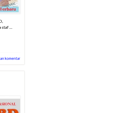
D,
 staf …
kan komentar