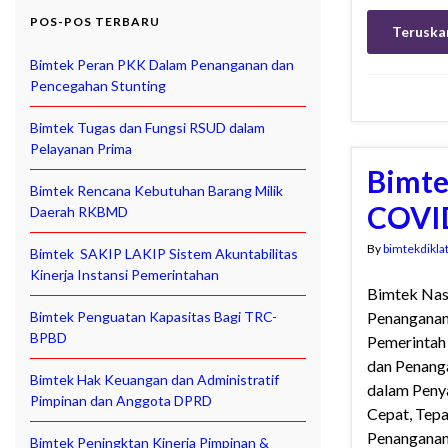
POS-POS TERBARU
Teruska
Bimtek Peran PKK Dalam Penanganan dan
Pencegahan Stunting
Bimtek Tugas dan Fungsi RSUD dalam
Pelayanan Prima
Bimte
Bimtek Rencana Kebutuhan Barang Milik
COVI
Daerah RKBMD
By
bimtekdikla
Bimtek SAKIP LAKIP Sistem Akuntabilitas
Kinerja Instansi Pemerintahan
Bimtek Nas
Bimtek Penguatan Kapasitas Bagi TRC-
Penanganan
BPBD
Pemerintah
dan Penang
Bimtek Hak Keuangan dan Administratif
dalam Penya
Pimpinan dan Anggota DPRD
Cepat, Tepa
Penanganan
Bimtek Peningktan Kinerja Pimpinan &