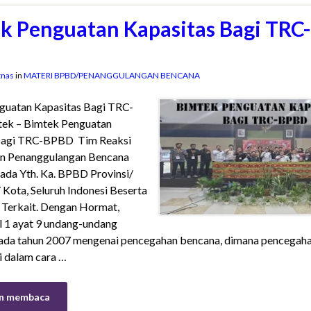
k Penguatan Kapasitas Bagi TRC-
D
tnas
in
MATERI BPBD/PENANGGULANGAN BENCANA
guatan Kapasitas Bagi TRC-
k – Bimtek Penguatan
Bagi TRC-BPBD Tim Reaksi
n Penanggulangan Bencana
ada Yth. Ka. BPBD Provinsi/
Kota, Seluruh Indonesi Beserta
f Terkait. Dengan Hormat,
 1 ayat 9 undang-undang
ada tahun 2007 mengenai pencegahan bencana, dimana pencegaha
i dalam cara …
n membaca