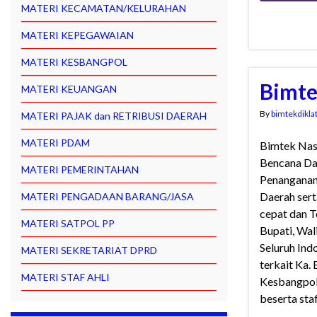
MATERI KECAMATAN/KELURAHAN
MATERI KEPEGAWAIAN
MATERI KESBANGPOL
Bimte
MATERI KEUANGAN
By
bimtekdikla
MATERI PAJAK dan RETRIBUSI DAERAH
MATERI PDAM
Bimtek Nas
Bencana Da
MATERI PEMERINTAHAN
Penanganan
Daerah sert
MATERI PENGADAAN BARANG/JASA
cepat dan T
MATERI SATPOL PP
Bupati, Wa
Seluruh Ind
MATERI SEKRETARIAT DPRD
terkait Ka.
MATERI STAF AHLI
Kesbangpol 
beserta staf