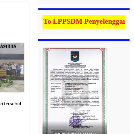
Welcome To LPPSDM Penyelenggara Kegiata
n tersebut