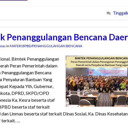
Tinggal
k Penanggulangan Bencana Dae
tnas
in
MATERI BPBD/PENANGGULANGAN BENCANA
ional. Bimtek Penanggulangan
erah Peran Pemerintah dalam
 Penanggulangan Bencana
a Penyaluran Bantuan Yang
epat Kepada Yth, Gubernur,
likota, DPRD, SKPD/OPD
onesia Ka. Kesra beserta staf
 BPBD beserta staf terkait
dan Linmas beserta staf terkait Dinas Sosial, Ka. Dinas Kesehata
 terkait. …