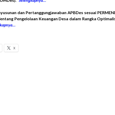
(BUMDes).
Selengkapnya…
nyusunan dan Pertanggungjawaban APBDes sesuai PERMEN
Tentang Pengelolaan Keuangan Desa dalam Rangka Optimali
gkapnya…
X