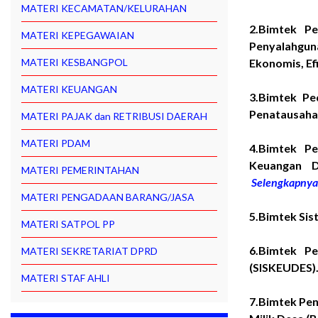
MATERI KECAMATAN/KELURAHAN
2.Bimtek P
MATERI KEPEGAWAIAN
Penyalahgun
MATERI KESBANGPOL
Ekonomis, Efi
MATERI KEUANGAN
3.Bimtek Pe
Penatausaha
MATERI PAJAK dan RETRIBUSI DAERAH
MATERI PDAM
4.Bimtek Pe
Keuangan 
MATERI PEMERINTAHAN
Selengkapny
MATERI PENGADAAN BARANG/JASA
5.Bimtek Si
MATERI SATPOL PP
6.Bimtek Pe
MATERI SEKRETARIAT DPRD
(SISKEUDES
MATERI STAF AHLI
7.Bimtek Pe