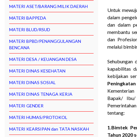
MATERI ASET/BARANG MILIK DAERAH
Untuk mewujudk
dalam pengel
MATERI BAPPEDA
dan dalam pe
MATERI BLUD/RSUD
membantu ser
dan Profesio
MATERI BPBD/PENANGGULANGAN
melalui bimbi
BENCANA
MATERI DESA / KEUANGAN DESA
Sehubungan d
kapabilitas
MATERI DINAS KESEHATAN
kebijakan ser
MATERI DINAS SOSIAL
Peningkatan
Kementerian 
MATERI DINAS TENAGA KERJA
Bapak/ Ibu/
Pemerintahan 
MATERI GENDER
tentang:
MATERI HUMAS/PROTOKOL
1.Bimtek Pe
MATERI KEARSIPAN dan TATA NASKAH
Tahun 2020 s