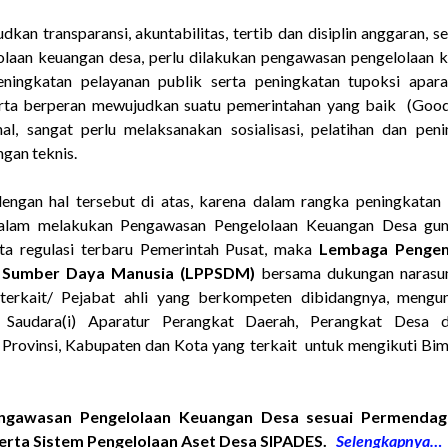
an transparansi, akuntabilitas, tertib dan disiplin anggaran, se
olaan keuangan desa, perlu dilakukan pengawasan pengelolaan k
ningkatan pelayanan publik serta peningkatan tupoksi apar
ta berperan mewujudkan suatu pemerintahan yang baik (Goo
nal, sangat perlu melaksanakan sosialisasi, pelatihan dan pe
ngan teknis.
engan hal tersebut di atas, karena dalam rangka peningkatan 
 dalam melakukan Pengawasan Pengelolaan Keuangan Desa gu
ta regulasi terbaru Pemerintah Pusat, maka
Lembaga
Penge
 Sumber Daya Manusia (LPPSDM)
bersama dukungan narasum
terkait/ Pejabat ahli yang berkompeten dibidangnya, meng
 Saudara(i) Aparatur Perangkat Daerah, Perangkat Desa d
Provinsi, Kabupaten dan Kota yang terkait untuk mengikuti Bi
ngawasan Pengelolaan Keuangan Desa sesuai Permenda
erta Sistem Pengelolaan Aset Desa SIPADES.
Selengkapnya…