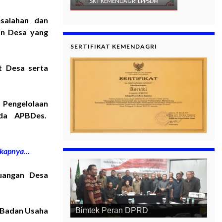
SKT KEMENDAGRI LPPSDM
salahan dan
an Desa yang
SERTIFIKAT KEMENDAGRI
t Desa serta
 Pengelolaan
da APBDes.
gkapnya…
euangan Desa
 Badan Usaha
Bimtek Peran DPRD