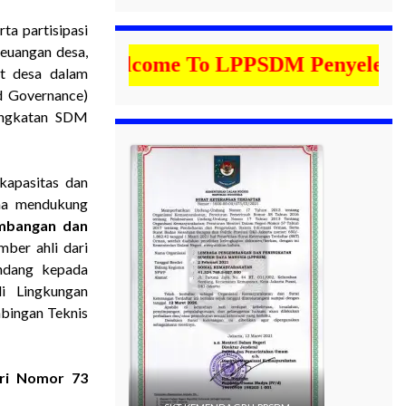
rta partisipasi
euangan desa,
Welcome To LPPSDM Penyelenggara K
at desa dalam
d Governance)
ningkatan SDM
kapasitas dan
na mendukung
mbangan dan
ber ahli dari
undang kepada
i Lingkungan
mbingan Teknis
gri Nomor 73