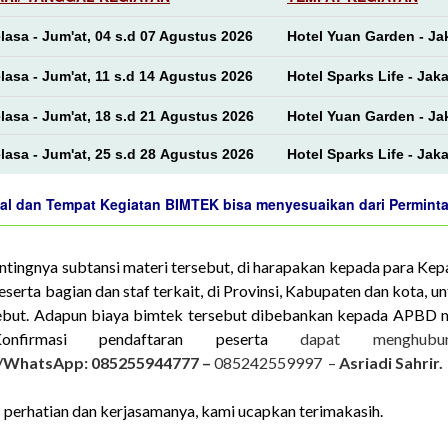
lasa - Jum'at, 04 s.d 07 Agustus 2026
Hotel Yuan Garden - Ja
lasa - Jum'at, 11 s.d 14 Agustus 2026
Hotel Sparks Life - Jaka
lasa - Jum'at, 18 s.d 21 Agustus 2026
Hotel Yuan Garden - Ja
lasa - Jum'at, 25 s.d 28 Agustus 2026
Hotel Sparks Life - Jaka
al dan Tempat Kegiatan BIMTEK bisa menyesuaikan dari Perminta
tingnya subtansi materi tersebut, di harapakan kepada para Kep
eserta bagian dan staf terkait, di Provinsi, Kabupaten dan kota, u
sebut. Adapun biaya bimtek tersebut dibebankan kepada APBD 
Konfirmasi pendaftaran peserta
dapat menghubun
WhatsApp: 085255944777 –
085242559997 –
Asriadi Sahrir.
 perhatian dan kerjasamanya, kami ucapkan terimakasih.