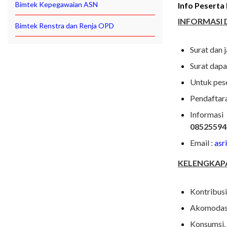
Bimtek Kepegawaian ASN
Info Peserta
INFORMASI 
Bimtek Renstra dan Renja OPD
Surat dan 
Surat dapa
Untuk pese
Pendaftara
Informasi
08525594
Email :
asr
KELENGKAPA
Kontribus
Akomodasi
Konsumsi, 