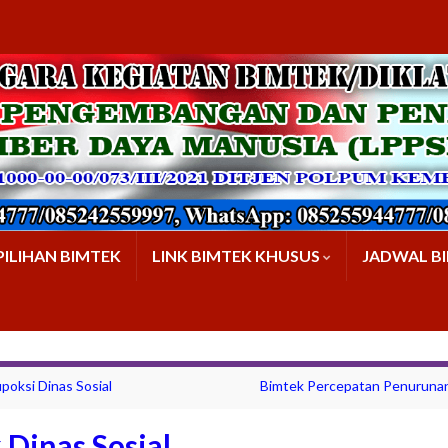
PILIHAN BIMTEK
LINK BIMTEK KHUSUS
JADWAL B
poksi Dinas Sosial
Bimtek Percepatan Penurunan
 Dinas Sosial