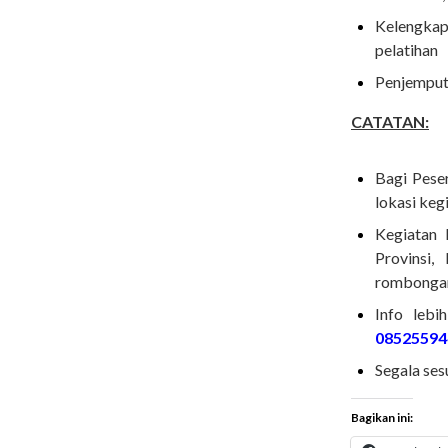
Kelengkap
pelatihan
Penjemputa
CATATAN:
Bagi Pese
lokasi keg
Kegiatan 
Provinsi,
rombonga
Info lebi
08525594
Segala ses
Bagikan ini: