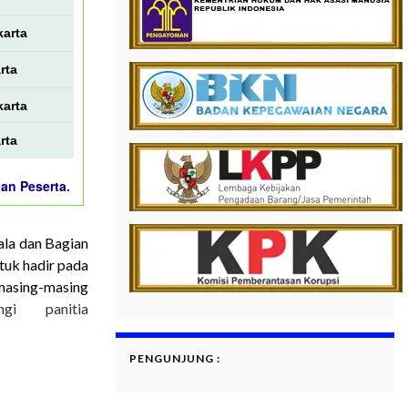
karta
rta
karta
rta
an Peserta.
ala dan Bagian
ntuk hadir pada
masing-masing
gi panitia
PENGUNJUNG :