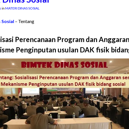
s
in
MATERI DINAS SOSIAL
e To LPPSDM Penyelenggara Kegiatan Bimt
 Sosial
– Tentang
lisasi Perencanaan Program dan Anggaran
sme Penginputan usulan DAK fisik bidang