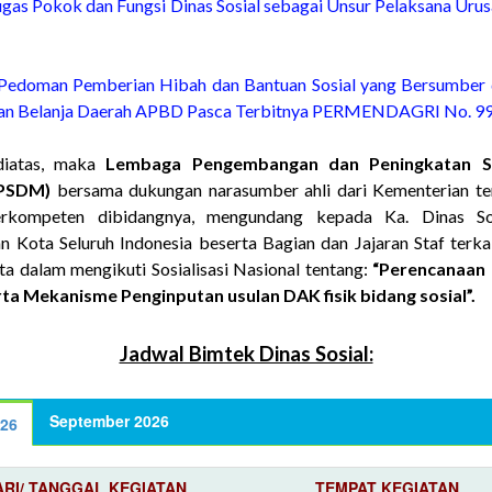
gas Pokok dan Fungsi Dinas Sosial sebagai Unsur Pelaksana Uru
Pedoman Pemberian Hibah dan Bantuan Sosial yang Bersumber 
an Belanja Daerah APBD Pasca Terbitnya PERMENDAGRI No. 99
diatas, maka
Lembaga Pengembangan dan Peningkatan 
PPSDM)
bersama dukungan narasumber ahli dari Kementerian ter
erkompeten dibidangnya, mengundang kepada Ka. Dinas Sosi
 Kota Seluruh Indonesia beserta Bagian dan Jajaran Staf terkai
ta dalam mengikuti Sosialisasi Nasional tentang:
“Perencanaan
ta Mekanisme Penginputan usulan DAK fisik bidang sosial”.
Jadwal Bimtek Dinas Sosial:
September 2026
026
ARI/ TANGGAL KEGIATAN
TEMPAT KEGIATAN