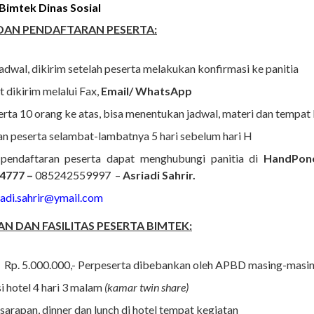
 Bimtek Dinas Sosial
DAN PENDAFTARAN PESERTA:
jadwal, dikirim setelah peserta melakukan konfirmasi ke panitia
t dikirim melalui Fax,
Email/ WhatsApp
rta 10 orang ke atas, bisa menentukan jadwal, materi dan tempat
n peserta selambat-lambatnya 5 hari sebelum hari H
 pendaftaran peserta dapat menghubungi panitia di
HandPon
4777 –
085242559997 –
Asriadi Sahrir.
iadi.sahrir@ymail.com
N DAN FASILITAS PESERTA BIMTEK:
i Rp. 5.000.000,- Perpeserta dibebankan oleh APBD masing-masi
 hotel 4 hari 3 malam
(kamar twin share)
sarapan, dinner dan lunch di hotel tempat kegiatan