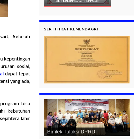
SKT KEMENDAGRI LPPSDM
SERTIFIKAT KEMENDAGRI
ait, Seluruh
u kepentingan
usan sosial,
al
dapat tepat
ensi yang ada,
 program bisa
uhi kebutuhan
ejahtera lahir
Bimtek Tufoksi DPRD