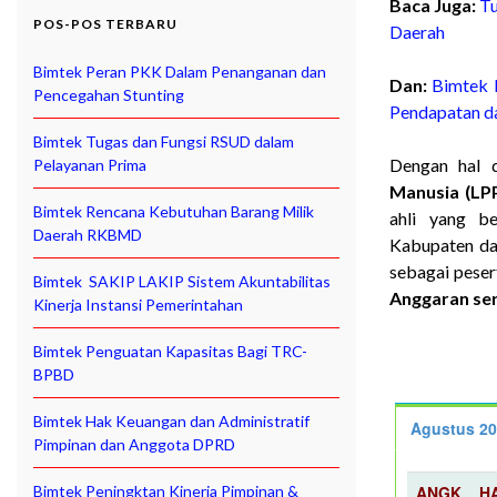
Baca Juga:
Tu
POS-POS TERBARU
Daerah
Bimtek Peran PKK Dalam Penanganan dan
Dan:
Bimtek 
Pencegahan Stunting
Pendapatan d
Bimtek Tugas dan Fungsi RSUD dalam
Dengan hal 
Pelayanan Prima
Manusia (L
Bimtek Rencana Kebutuhan Barang Milik
ahli yang b
Daerah RKBMD
Kabupaten dan
sebagai peser
Bimtek SAKIP LAKIP Sistem Akuntabilitas
Anggaran ser
Kinerja Instansi Pemerintahan
Bimtek Penguatan Kapasitas Bagi TRC-
BPBD
Bimtek Hak Keuangan dan Administratif
Agustus 2
Pimpinan dan Anggota DPRD
Bimtek Peningktan Kinerja Pimpinan &
ANGK
H