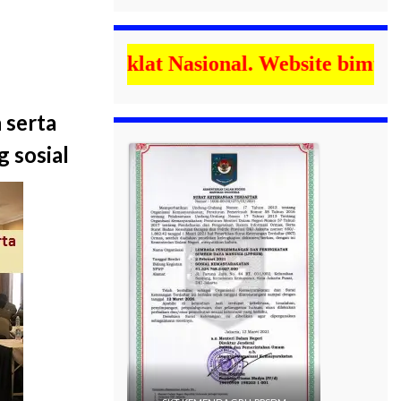
ek/Diklat Nasional. Website bimtekdikla
 serta
 sosial