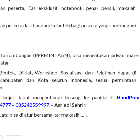
an peserta, Tas eksklusif, notebook, pena/ pensil, makalah d
n peserta dari bandara ke hotel (bagi peserta yang rombongan)
rta rombongan (PERMINTAAN), bisa menentukan jadwal, mater
iatan
Bimtek, Diklat, Workshop, Sosialisasi dan Pelatihan dapat di
 Kabupaten dan Kota seluruh Indonesia, sesuai permintaan
n
h lanjut dapat menghubungi lansung ke panitia di
HandPon
4777 –
085242559997
–
Asriadi Sahrir.
uatu bisa di atur bersama, terimakasih……