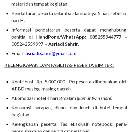
materi dan tempat kegiatan
Pendaftaran peserta selambat-lambatnya 5 hari sebelum
hari H.
Informasi pendaftaran peserta dapat menghubungi
panitia di
HandPone/WhatsApp: 085255944777 –
085242559997 –
Asriadi Sahrir.
Email :
asriadi.sahrir@ymail.com
KELENGKAPAN DAN FASILITAS PESERTA BIMTEK:
Kontribusi Rp. 5.000.000,- Perpeserta dibebankan oleh
APBD masing-masing daerah
Akomodasi hotel 4 hari 3 malam
(kamar twin share)
Konsumsi, sarapan, dinner dan lunch di hotel tempat
kegiatan
Kelengkapan peserta, Tas eksklusif, notebook, pena/
pensil, makalah dan sertifikat pelatihan