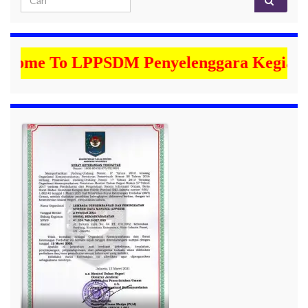
e To LPPSDM Penyelenggara Kegiatan Bimt